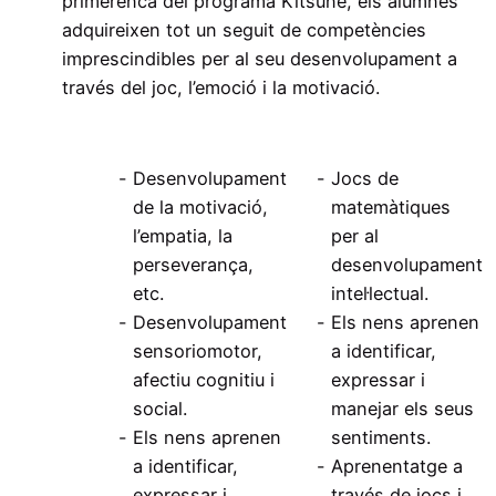
primerenca del programa Kitsune, els alumnes
adquireixen tot un seguit de competències
imprescindibles per al seu desenvolupament a
través del joc, l’emoció i la motivació.
Desenvolupament
Jocs de
de la motivació,
matemàtiques
l’empatia, la
per al
perseverança,
desenvolupament
etc.
intel·lectual.
Desenvolupament
Els nens aprenen
sensoriomotor,
a identificar,
afectiu cognitiu i
expressar i
social.
manejar els seus
Els nens aprenen
sentiments.
a identificar,
Aprenentatge a
expressar i
través de jocs i