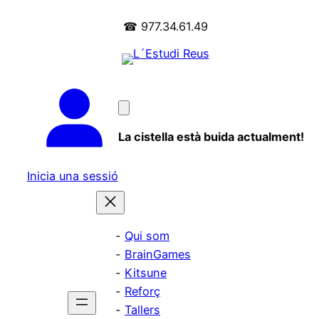
☎ 977.34.61.49
La cistella està buida actualment!
Inicia una sessió
Qui som
BrainGames
Kitsune
Reforç
Tallers