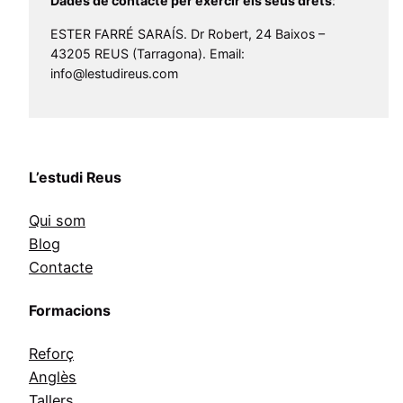
Dades de contacte per exercir els seus drets
:
ESTER FARRÉ SARAÍS. Dr Robert, 24 Baixos –
43205 REUS (Tarragona). Email:
info@lestudireus.com
L’estudi Reus
Qui som
Blog
Contacte
Formacions
Reforç
Anglès
Tallers