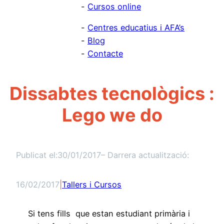
Cursos online
Centres educatius i AFA’s
Blog
Contacte
Dissabtes tecnològics :
Lego we do
Publicat el:
30/01/2017
– Darrera actualització:
16/02/2017
|
Tallers i Cursos
Si tens fills que estan estudiant primària i