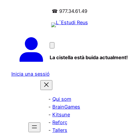
☎ 977.34.61.49
La cistella està buida actualment!
Inicia una sessió
Qui som
BrainGames
Kitsune
Reforç
Tallers