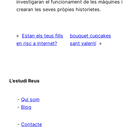
investigaran el funcionament de les màquines i
crearan les seves pròpies historietes.
«
Estan els teus fills
bouquet cupcakes
en risc a internet?
sant valentí
»
L’estudi Reus
Qui som
Blog
Contacte