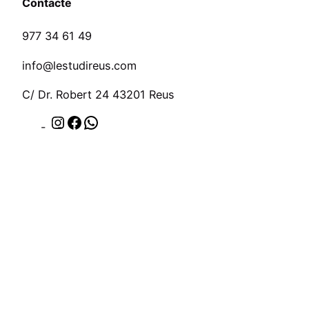
Contacte
977 34 61 49
info@lestudireus.com
C/ Dr. Robert 24 43201 Reus
I
F
W
n
a
h
s
c
a
t
e
t
a
b
s
Valora la nostra feina (ressenyes)
g
o
A
r
o
p
a
k
p
m