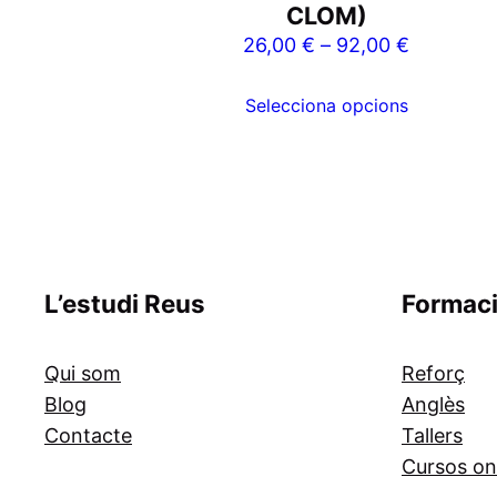
variants.
CLOM)
Les
26,00
€
–
92,00
€
opcions
es
Selecciona opcions
poden
triar
a
la
pàgina
del
L’estudi Reus
Formac
producte
Qui som
Reforç
Blog
Anglès
Contacte
Tallers
Cursos on