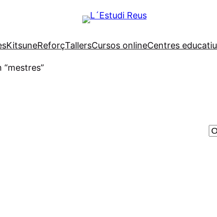
es
Kitsune
Reforç
Tallers
Cursos online
Centres educatius
m “mestres”