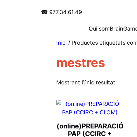
Vés
☎ 977.34.61.49
al
contingut
Qui som
BrainGam
Inici
/ Productes etiquetats co
mestres
Mostrant l’únic resultat
Aquest
producte
té
(online)PREPARACIÓ
diverses
PAP (CCIRC +