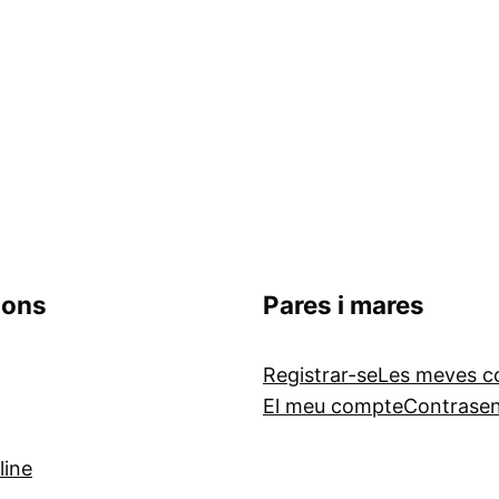
ions
Pares i mares
Registrar-se
Les meves 
El meu compte
Contrase
line