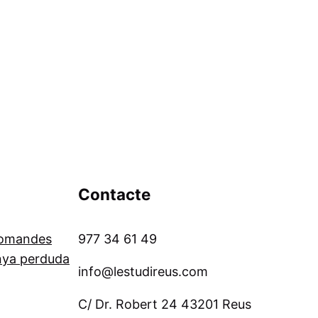
Contacte
comandes
977 34 61 49
nya perduda
info@lestudireus.com
C/ Dr. Robert 24 43201 Reus