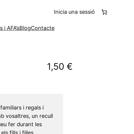
Inicia una sessió
 i AFA’s
Blog
Contacte
1,50
€
miliars i regals i
 vosaltres, un recull
u fer durant les
 fills i filles