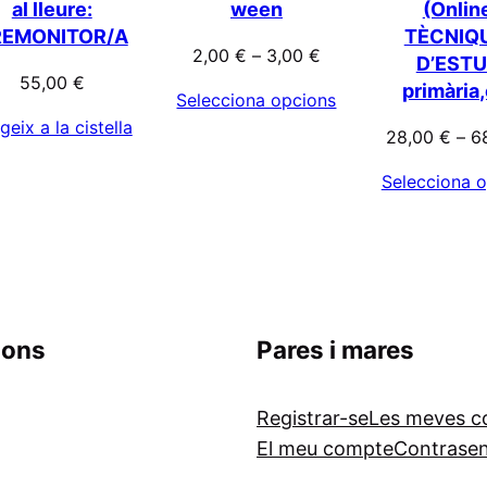
al lleure:
ween
(Onlin
REMONITOR/A
TÈCNIQ
2,00
€
–
3,00
€
D’ESTU
55,00
€
primària
Selecciona opcions
geix a la cistella
28,00
€
–
6
Selecciona 
ions
Pares i mares
Registrar-se
Les meves 
El meu compte
Contrase