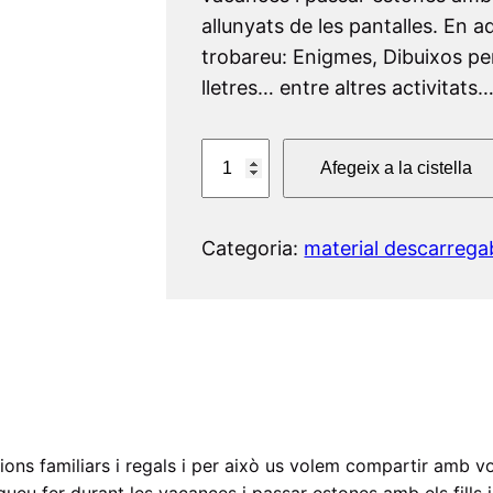
allunyats de les pantalles. En a
trobareu: Enigmes, Dibuixos pe
lletres… entre altres activitats
q
Afegeix a la cistella
u
a
n
Categoria:
material descarrega
t
i
t
a
t
d
e
ons familiars i regals i per això us volem compartir amb vos
P
u fer durant les vacances i passar estones amb els fills i f