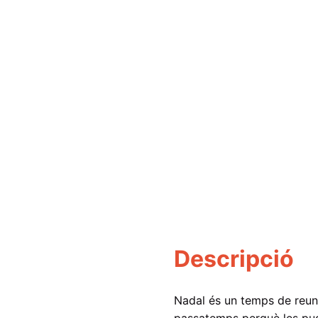
Descripció
Nadal és un temps de reuni
passatemps perquè les pugue