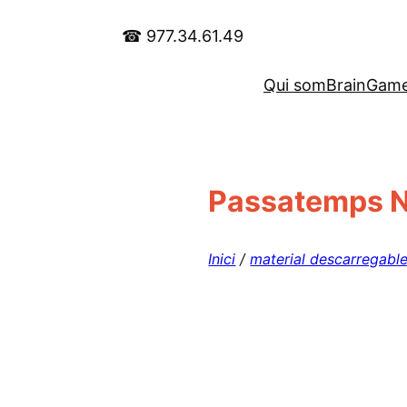
Vés
☎ 977.34.61.49
al
contingut
Qui som
BrainGam
Passatemps N
Inici
/
material descarregabl