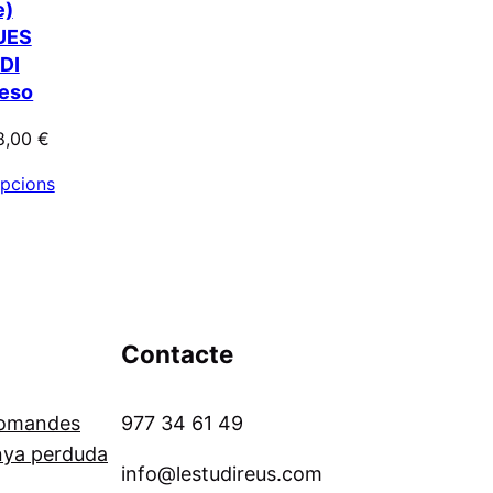
e)
UES
DI
,eso
8,00
€
opcions
Contacte
comandes
977 34 61 49
nya perduda
info@lestudireus.com