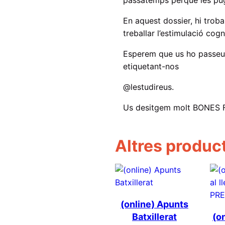
En aquest dossier, hi troba
treballar l’estimulació cogn
Esperem que us ho passeu g
etiquetant-nos
@lestudireus.
Us desitgem molt BONES 
Altres produc
(online) Apunts
Batxillerat
(on