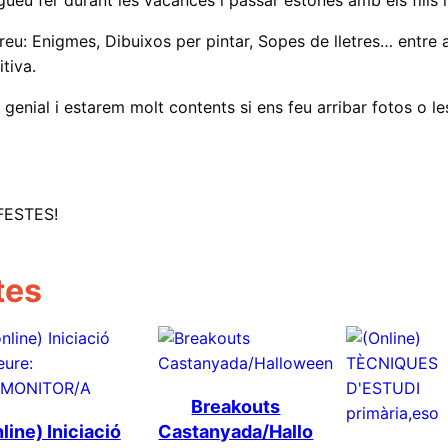
a
reu: Enigmes, Dibuixos per pintar, Sopes de lletres… entre al
s
itiva.
s
enial i estarem molt contents si ens feu arribar fotos o l
a
t
e
m
FESTES!
p
s
N
tes
a
d
a
l
Breakouts
line) Iniciació
Castanyada/Hallo