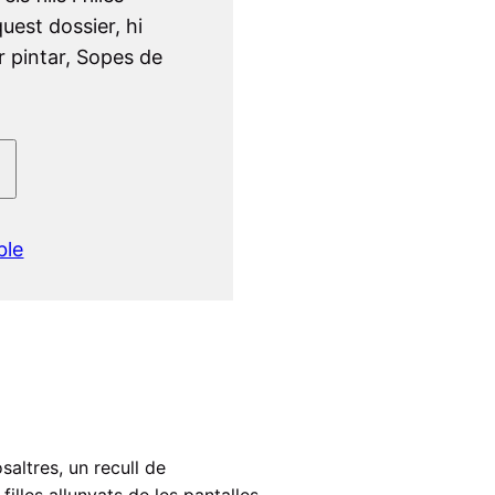
quest dossier, hi
r pintar, Sopes de
…
ble
altres, un recull de
illes allunyats de les pantalles.