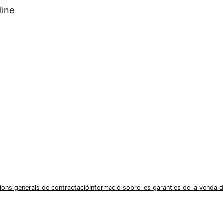
line
Valora la nostra feina (ressenyes)
ions generals de contractació
Informació sobre les garanties de la venda