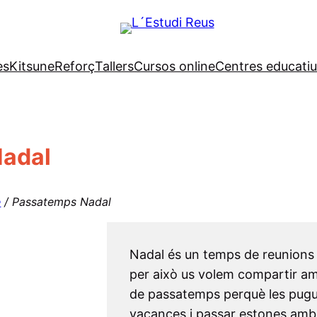
es
Kitsune
Reforç
Tallers
Cursos online
Centres educatius
adal
e
/ Passatemps Nadal
Nadal és un temps de reunions fa
per això us volem compartir amb
de passatemps perquè les pugue
vacances i passar estones amb els