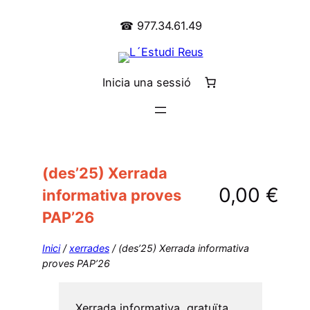
Vés
☎ 977.34.61.49
al
contingut
Inicia una sessió
(des’25) Xerrada
0,00
€
informativa proves
PAP’26
Inici
/
xerrades
/ (des’25) Xerrada informativa
proves PAP’26
Xerrada informativa gratuïta