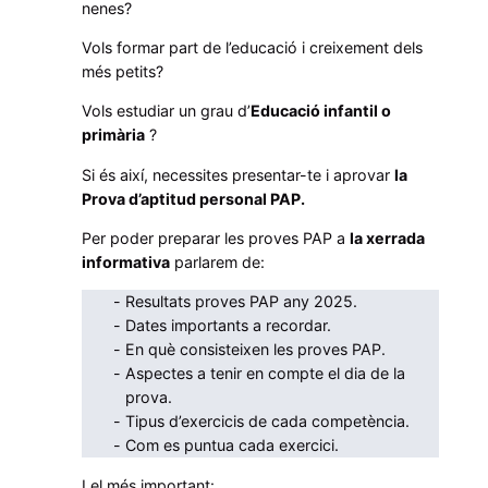
nenes?
'
2
Vols formar part de l’educació i creixement dels
5
més petits?
)
Vols estudiar un grau d’
Educació infantil o
X
primària
?
e
Si és així, necessites presentar-te i aprovar
la
r
Prova d’aptitud personal PAP.
r
Per poder preparar les proves PAP a
la xerrada
a
informativa
parlarem de:
d
a
Resultats proves PAP any 2025.
Dates importants a recordar.
i
En què consisteixen les proves PAP.
n
Aspectes a tenir en compte el dia de la
f
prova.
o
Tipus d’exercicis de cada competència.
r
Com es puntua cada exercici.
m
I el més important: