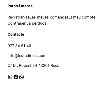
Pares i mares
Registrar-se
Les meves comandes
El meu compte
Contrasenya perduda
Contacte
977 34 61 49
info@lestudireus.com
C/ Dr. Robert 24 43201 Reus
Instagram
Facebook
WhatsApp
Valora la nostra feina (ressenyes)