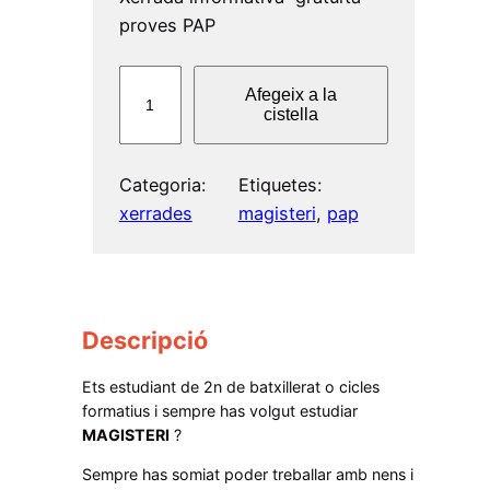
proves PAP
q
Afegeix a la
u
cistella
a
n
Categoria:
Etiquetes:
t
xerrades
magisteri
, 
pap
i
t
a
t
d
Descripció
e
Ets estudiant de 2n de batxillerat o cicles
(
formatius i sempre has volgut estudiar
d
MAGISTERI
?
e
Sempre has somiat poder treballar amb nens i
s