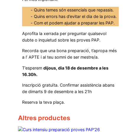
a
t
Quins temes són essencials que repassis.
Quins errors has d’evitar el dia de la prova.
i
Com et podem ajudar a preparar les PAP.
v
a
Aprofita la xerrada per preguntar qualsevol
dubte o inquietud sobre les proves PAP.
p
r
Recorda que una bona preparació, t’apropa més
o
a l’ APTE i al teu somni de ser mestre/a.
v
T’esperem
dijous, dia 18 de desembre a les
e
16.30h.
s
Inscripció gratuïta. Confirmar assistència abans
P
de dimarts 9 de desembre a les 21h
A
P
Reserva la teva plaça.
'
Altres productes
2
6