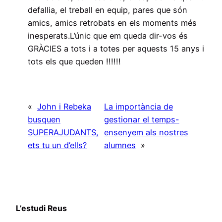
defallia, el treball en equip, pares que són
amics, amics retrobats en els moments més
inesperats.L’únic que em queda dir-vos és
GRÀCIES a tots i a totes per aquests 15 anys i
tots els que queden !!!!!!
«
John i Rebeka
La importància de
busquen
gestionar el temps-
SUPERAJUDANTS,
ensenyem als nostres
ets tu un d’ells?
alumnes
»
L’estudi Reus