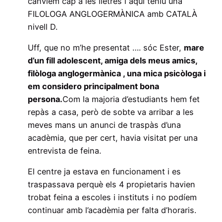
canviem cap a les lletres i aquí teniu una
FILOLOGA ANGLOGERMÀNICA amb CATALÀ
nivell D.
Uff, que no m’he presentat …. sóc Ester,
mare
d’un fill adolescent, amiga dels meus amics,
filòloga anglogermànica , una mica psicòloga i
em considero principalment bona
persona.
Com la majoria d’estudiants hem fet
repàs a casa, però de sobte va arribar a les
meves mans un anunci de traspàs d’una
acadèmia, que per cert, havia visitat per una
entrevista de feina.
El centre ja estava en funcionament i es
traspassava perquè els 4 propietaris havien
trobat feina a escoles i instituts i no podíem
continuar amb l’acadèmia per falta d’horaris.