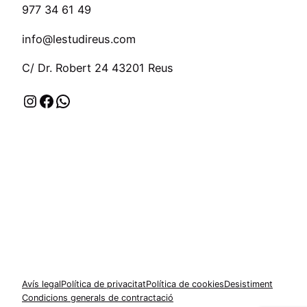
977 34 61 49
info@lestudireus.com
C/ Dr. Robert 24 43201 Reus
Instagram
Facebook
WhatsApp
Valora la nostra feina (ressenyes)
Avís legal
Política de privacitat
Política de cookies
Desistiment
Condicions generals de contractació